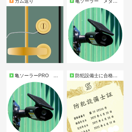
カム送り
亀ソーラー メダカ泥棒を逮捕に追い込む
亀ソーラーPRO 運用状況 Part1
防犯設備士に合格しました！