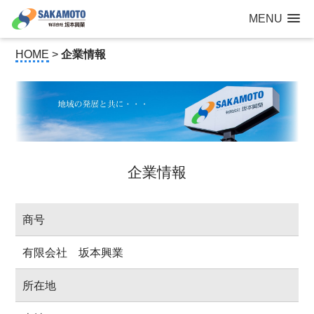
建設工事なら青森県三沢市の建設会社【有限会社 坂本興業 】
MENU
公共建築から住宅建築・土木工事・防犯カメラまで
HOME
>
企業情報
企業情報
商号
有限会社 坂本興業
所在地