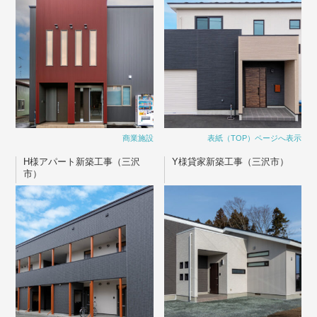
商業施設
表紙（TOP）ページへ表示
H様アパート新築工事（三沢
Y様貸家新築工事（三沢市）
市）