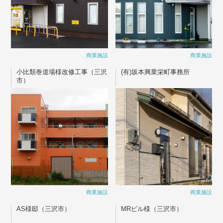
商業施設
商業施設
小比類巻道場様改修工事（三沢
(有)坂本興業栄町事務所
市）
商業施設
商業施設
AS様邸（三沢市）
MRビル様（三沢市）