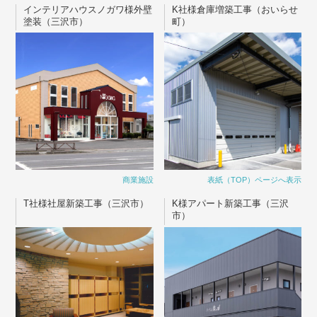
インテリアハウスノガワ様外壁
K社様倉庫増築工事（おいらせ
塗装（三沢市）
町）
商業施設
表紙（TOP）ページへ表示
T社様社屋新築工事（三沢市）
K様アパート新築工事（三沢
市）