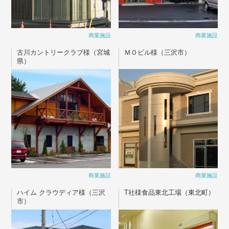
商業施設
商業施設
古川カントリークラブ様（宮城
ＭＯビル様（三沢市）
県）
商業施設
商業施設
ハイム クラウディア様（三沢
T社様食品東北工場（東北町）
市）