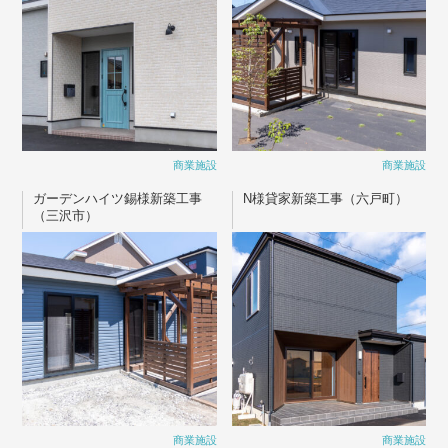
商業施設
商業施設
ガーデンハイツ錫様新築工事
N様貸家新築工事（六戸町）
（三沢市）
商業施設
商業施設