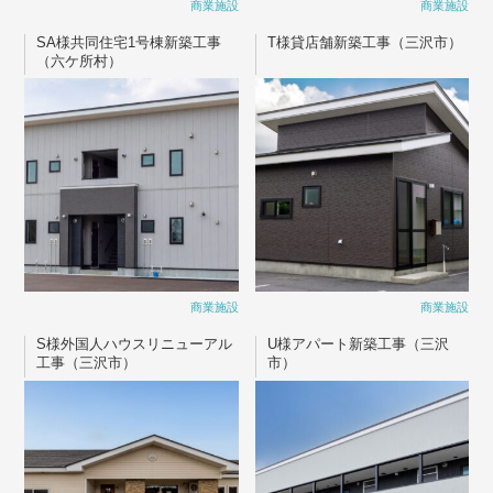
商業施設
商業施設
SA様共同住宅1号棟新築工事
T様貸店舗新築工事（三沢市）
（六ケ所村）
商業施設
商業施設
S様外国人ハウスリニューアル
U様アパート新築工事（三沢
工事（三沢市）
市）