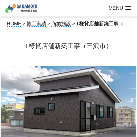
建設工事なら青森県三沢市の建設会社【有限会社 坂本興業 】
MENU
公共建築から住宅建築・土木工事・防犯カメラまで
HOME
>
施工実績
>
商業施設
>
T様貸店舗新築工事（三沢市）
T様貸店舗新築工事（三沢市）