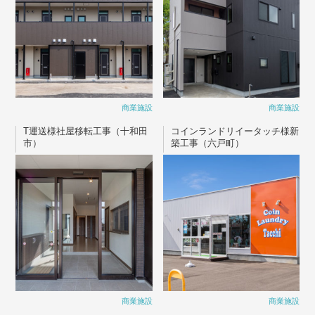
商業施設
商業施設
T運送様社屋移転工事（十和田
コインランドリイータッチ様新
市）
築工事（六戸町）
商業施設
商業施設