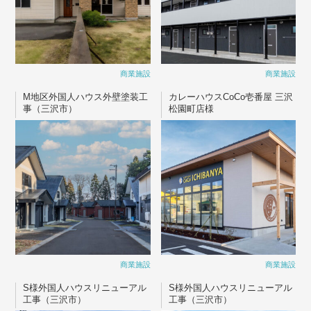
商業施設
商業施設
M地区外国人ハウス外壁塗装工
カレーハウスCoCo壱番屋 三沢
事（三沢市）
松園町店様
商業施設
商業施設
S様外国人ハウスリニューアル
S様外国人ハウスリニューアル
工事（三沢市）
工事（三沢市）