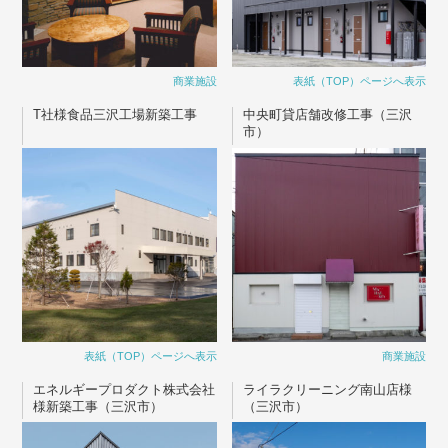
商業施設
表紙（TOP）ページへ表示
T社様食品三沢工場新築工事
中央町貸店舗改修工事（三沢
市）
表紙（TOP）ページへ表示
商業施設
エネルギープロダクト株式会社
ライラクリーニング南山店様
様新築工事（三沢市）
（三沢市）