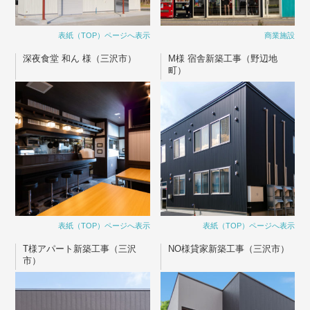
表紙（TOP）ページへ表示
商業施設
深夜食堂 和ん 様（三沢市）
M様 宿舎新築工事（野辺地
町）
表紙（TOP）ページへ表示
表紙（TOP）ページへ表示
T様アパート新築工事（三沢
NO様貸家新築工事（三沢市）
市）