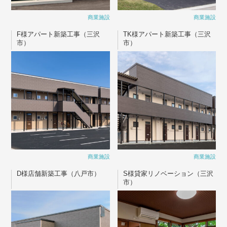
商業施設
商業施設
F様アパート新築工事（三沢
TK様アパート新築工事（三沢
市）
市）
商業施設
商業施設
D様店舗新築工事（八戸市）
S様貸家リノベーション（三沢
市）