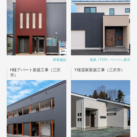
商業施設
表紙（TOP）ページへ表示
H様アパート新築工事（三沢
Y様貸家新築工事（三沢市）
市）