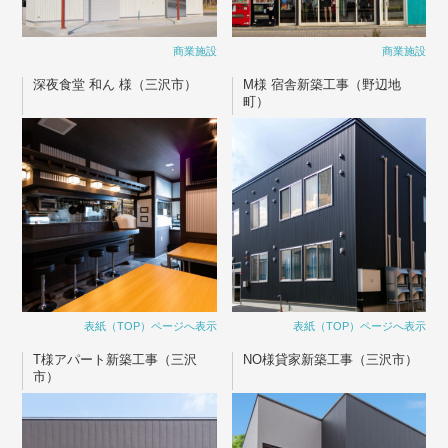
商業施設
商業施設
深夜食堂 和ん 様（三沢市）
M様 宿舎新築工事（野辺地
町）
表紙（TOP）ページへ表示
表紙（TOP）ページへ表示
T様アパート新築工事（三沢
NO様貸家新築工事（三沢市）
市）