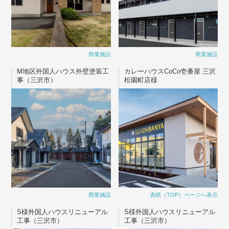
商業施設
商業施設
M地区外国人ハウス外壁塗装工
カレーハウスCoCo壱番屋 三沢
事（三沢市）
松園町店様
商業施設
表紙（TOP）ページへ表示
S様外国人ハウスリニューアル
S様外国人ハウスリニューアル
工事（三沢市）
工事（三沢市）