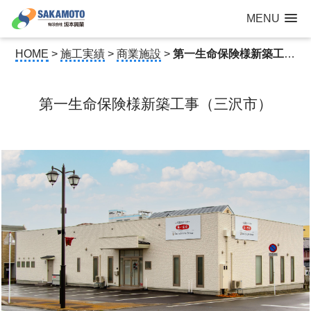
建設工事なら青森県三沢市の建設会社【有限会社 坂本興業 】
MENU
公共建築から住宅建築・土木工事・防犯カメラまで
HOME
>
施工実績
>
商業施設
>
第一生命保険様新築工事（三沢市）
第一生命保険様新築工事（三沢市）