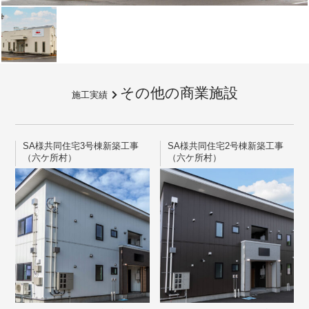
その他の商業施設
施工実績
SA様共同住宅3号棟新築工事
SA様共同住宅2号棟新築工事
（六ケ所村）
（六ケ所村）