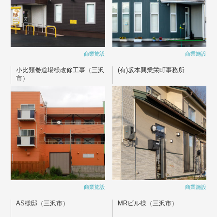
商業施設
商業施設
小比類巻道場様改修工事（三沢
(有)坂本興業栄町事務所
市）
商業施設
商業施設
AS様邸（三沢市）
MRビル様（三沢市）