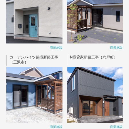
商業施設
商業施設
ガーデンハイツ錫様新築工事
N様貸家新築工事（六戸町）
（三沢市）
商業施設
商業施設