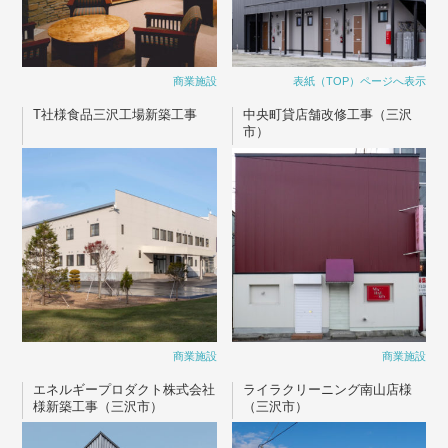
商業施設
表紙（TOP）ページへ表示
T社様食品三沢工場新築工事
中央町貸店舗改修工事（三沢
市）
商業施設
商業施設
エネルギープロダクト株式会社
ライラクリーニング南山店様
様新築工事（三沢市）
（三沢市）