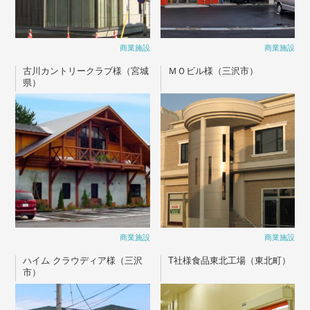
商業施設
商業施設
古川カントリークラブ様（宮城
ＭＯビル様（三沢市）
県）
商業施設
商業施設
ハイム クラウディア様（三沢
T社様食品東北工場（東北町）
市）