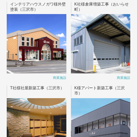
インテリアハウスノガワ様外壁
K社様倉庫増築工事（おいらせ
塗装（三沢市）
町）
商業施設
商業施設
T社様社屋新築工事（三沢市）
K様アパート新築工事（三沢
市）