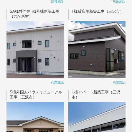
商業施設
商業施設
SA様共同住宅1号棟新築工事
T様貸店舗新築工事（三沢市）
（六ケ所村）
商業施設
商業施設
S様外国人ハウスリニューアル
U様アパート新築工事（三沢
工事（三沢市）
市）