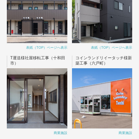
表紙（TOP）ページへ表示
表紙（TOP）ページへ表示
T運送様社屋移転工事（十和田
コインランドリイータッチ様新
市）
築工事（六戸町）
商業施設
商業施設