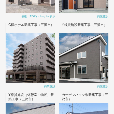
表紙（TOP）ページへ表示
商業施設
G様ホテル新築工事（三沢市）
Y様貸施設新築工事（三沢市）
商業施設
商業施設
Y様貸施設（休憩室・物置）新
ガーデンハイツ朱新築工事（三
築工事（三沢市）
沢市）