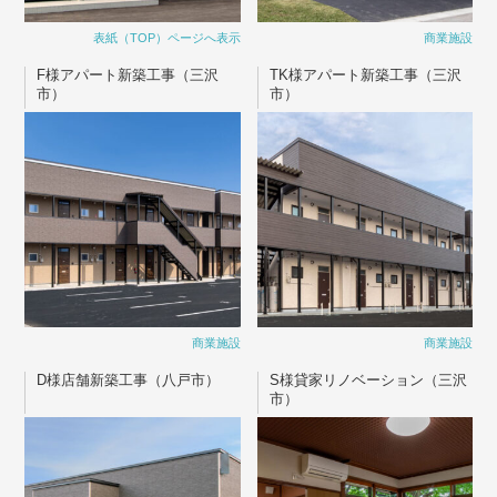
表紙（TOP）ページへ表示
商業施設
F様アパート新築工事（三沢
TK様アパート新築工事（三沢
市）
市）
商業施設
商業施設
D様店舗新築工事（八戸市）
S様貸家リノベーション（三沢
市）