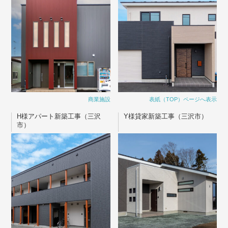
商業施設
表紙（TOP）ページへ表示
H様アパート新築工事（三沢
Y様貸家新築工事（三沢市）
市）