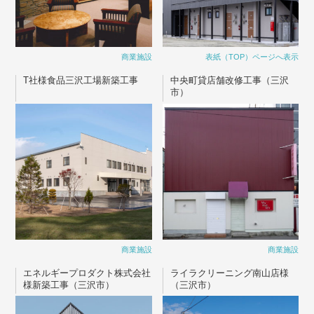
商業施設
表紙（TOP）ページへ表示
T社様食品三沢工場新築工事
中央町貸店舗改修工事（三沢
市）
商業施設
商業施設
エネルギープロダクト株式会社
ライラクリーニング南山店様
様新築工事（三沢市）
（三沢市）