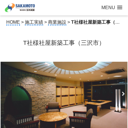
建設工事なら青森県三沢市の建設会社【有限会社 坂本興業 】
MENU
公共建築から住宅建築・土木工事・防犯カメラまで
HOME
>
施工実績
>
商業施設
>
T社様社屋新築工事（三沢市）
T社様社屋新築工事（三沢市）