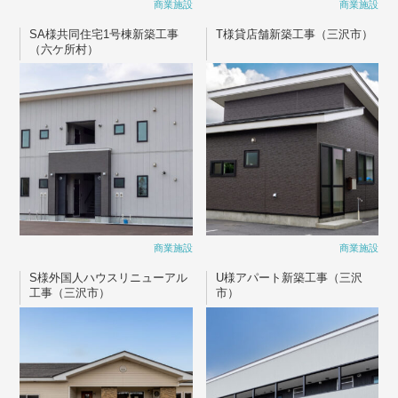
商業施設
商業施設
SA様共同住宅1号棟新築工事
T様貸店舗新築工事（三沢市）
（六ケ所村）
商業施設
商業施設
S様外国人ハウスリニューアル
U様アパート新築工事（三沢
工事（三沢市）
市）