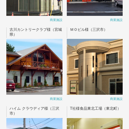
商業施設
商業施設
古川カントリークラブ様（宮城
ＭＯビル様（三沢市）
県）
商業施設
商業施設
ハイム クラウディア様（三沢
T社様食品東北工場（東北町）
市）