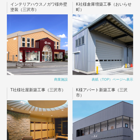
インテリアハウスノガワ様外壁
K社様倉庫増築工事（おいらせ
塗装（三沢市）
町）
商業施設
表紙（TOP）ページへ表示
T社様社屋新築工事（三沢市）
K様アパート新築工事（三沢
市）