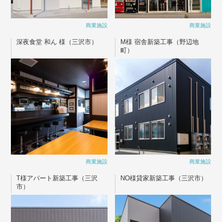
商業施設
商業施設
深夜食堂 和ん 様（三沢市）
M様 宿舎新築工事（野辺地
町）
商業施設
商業施設
T様アパート新築工事（三沢
NO様貸家新築工事（三沢市）
市）