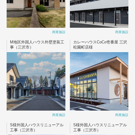
商業施設
商業施設
M地区外国人ハウス外壁塗装工
カレーハウスCoCo壱番屋 三沢
事（三沢市）
松園町店様
商業施設
商業施設
S様外国人ハウスリニューアル
S様外国人ハウスリニューアル
工事（三沢市）
工事（三沢市）