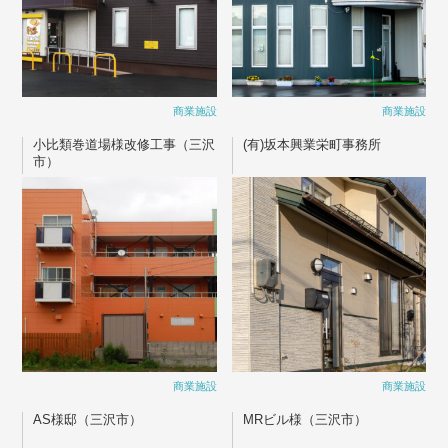
商業施設
商業施設
小比類巻道場様改修工事（三沢
(有)坂本興業栄町事務所
市）
商業施設
商業施設
AS様邸（三沢市）
MRビル様（三沢市）