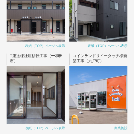
表紙（TOP）ページへ表示
表紙（TOP）ページへ表示
T運送様社屋移転工事（十和田
コインランドリイータッチ様新
市）
築工事（六戸町）
表紙（TOP）ページへ表示
商業施設