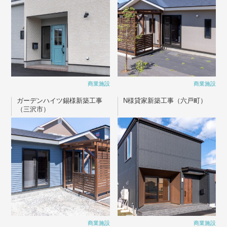
商業施設
商業施設
ガーデンハイツ錫様新築工事
N様貸家新築工事（六戸町）
（三沢市）
商業施設
商業施設