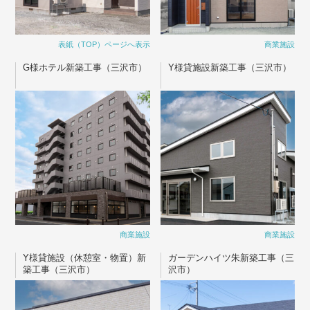
表紙（TOP）ページへ表示
商業施設
G様ホテル新築工事（三沢市）
Y様貸施設新築工事（三沢市）
商業施設
商業施設
Y様貸施設（休憩室・物置）新
ガーデンハイツ朱新築工事（三
築工事（三沢市）
沢市）