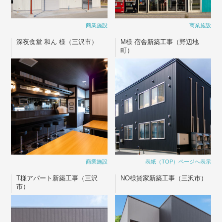
商業施設
商業施設
深夜食堂 和ん 様（三沢市）
M様 宿舎新築工事（野辺地
町）
商業施設
表紙（TOP）ページへ表示
T様アパート新築工事（三沢
NO様貸家新築工事（三沢市）
市）