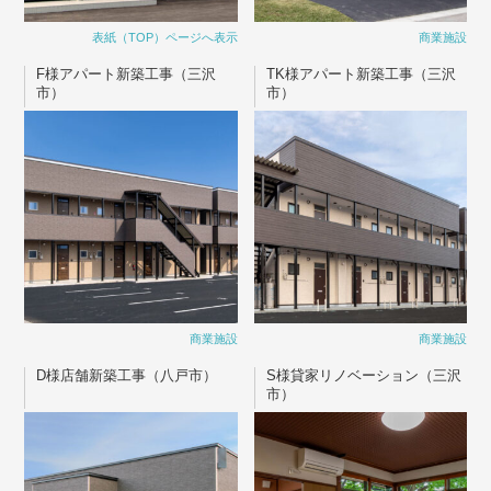
表紙（TOP）ページへ表示
商業施設
F様アパート新築工事（三沢
TK様アパート新築工事（三沢
市）
市）
商業施設
商業施設
D様店舗新築工事（八戸市）
S様貸家リノベーション（三沢
市）