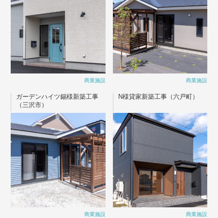
商業施設
商業施設
ガーデンハイツ錫様新築工事
N様貸家新築工事（六戸町）
（三沢市）
商業施設
商業施設