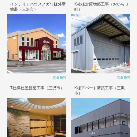
インテリアハウスノガワ様外壁
K社様倉庫増築工事（おいらせ
塗装（三沢市）
町）
商業施設
商業施設
T社様社屋新築工事（三沢市）
K様アパート新築工事（三沢
市）