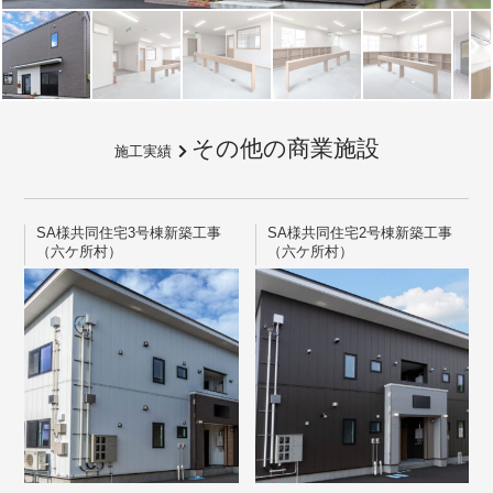
その他の商業施設
施工実績
SA様共同住宅3号棟新築工事
SA様共同住宅2号棟新築工事
（六ケ所村）
（六ケ所村）