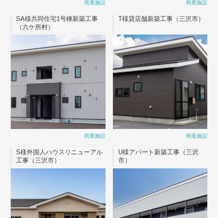
商業施設
商業施設
SA様共同住宅1号棟新築工事
T様貸店舗新築工事（三沢市）
（六ケ所村）
商業施設
商業施設
S様外国人ハウスリニューアル
U様アパート新築工事（三沢
工事（三沢市）
市）