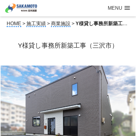
建設工事なら青森県三沢市の建設会社【有限会社 坂本興業 】
MENU
公共建築から住宅建築・土木工事・防犯カメラまで
HOME
>
施工実績
>
商業施設
>
Y様貸し事務所新築工事（三沢市）
Y様貸し事務所新築工事（三沢市）