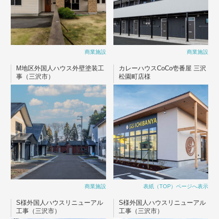
商業施設
商業施設
M地区外国人ハウス外壁塗装工
カレーハウスCoCo壱番屋 三沢
事（三沢市）
松園町店様
商業施設
表紙（TOP）ページへ表示
S様外国人ハウスリニューアル
S様外国人ハウスリニューアル
工事（三沢市）
工事（三沢市）