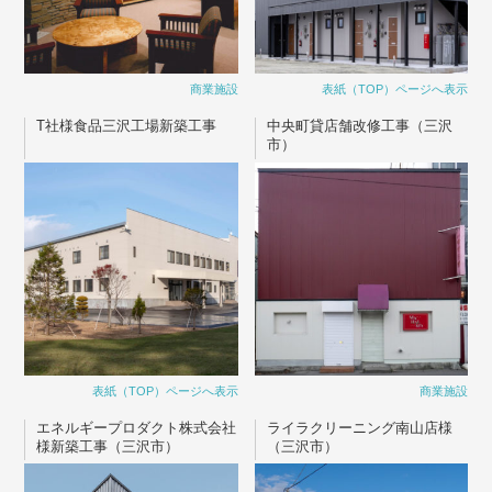
商業施設
表紙（TOP）ページへ表示
T社様食品三沢工場新築工事
中央町貸店舗改修工事（三沢
市）
表紙（TOP）ページへ表示
商業施設
エネルギープロダクト株式会社
ライラクリーニング南山店様
様新築工事（三沢市）
（三沢市）