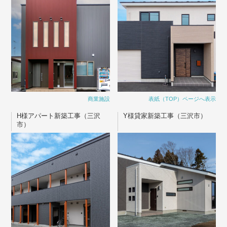
商業施設
表紙（TOP）ページへ表示
H様アパート新築工事（三沢
Y様貸家新築工事（三沢市）
市）