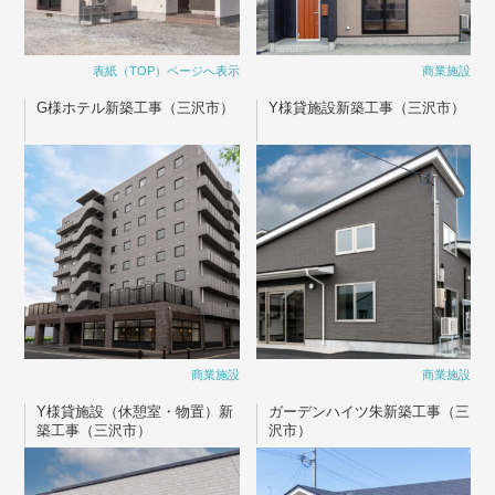
表紙（TOP）ページへ表示
商業施設
G様ホテル新築工事（三沢市）
Y様貸施設新築工事（三沢市）
商業施設
商業施設
Y様貸施設（休憩室・物置）新
ガーデンハイツ朱新築工事（三
築工事（三沢市）
沢市）