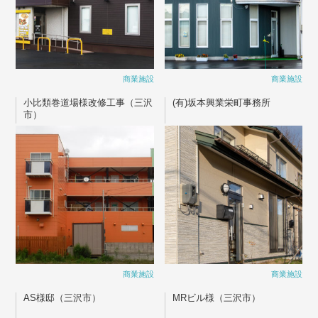
商業施設
商業施設
小比類巻道場様改修工事（三沢
(有)坂本興業栄町事務所
市）
商業施設
商業施設
AS様邸（三沢市）
MRビル様（三沢市）