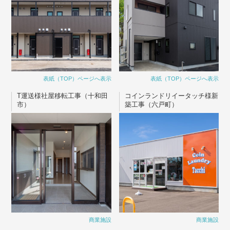
表紙（TOP）ページへ表示
表紙（TOP）ページへ表示
T運送様社屋移転工事（十和田
コインランドリイータッチ様新
市）
築工事（六戸町）
商業施設
商業施設