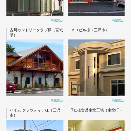
商業施設
商業施設
古川カントリークラブ様（宮城
ＭＯビル様（三沢市）
県）
商業施設
商業施設
ハイム クラウディア様（三沢
T社様食品東北工場（東北町）
市）