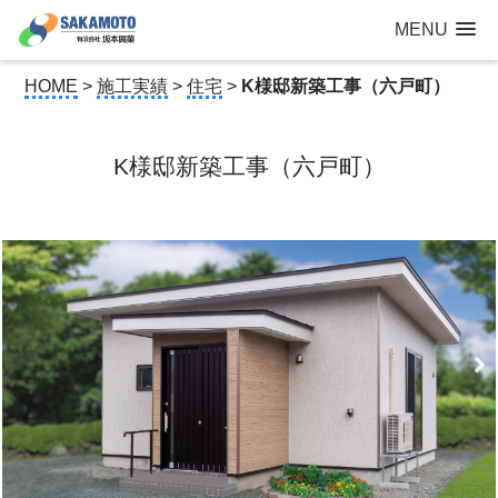
建設工事なら青森県三沢市の建設会社【有限会社 坂本興業 】
MENU
公共建築から住宅建築・土木工事・防犯カメラまで
HOME
>
施工実績
>
住宅
>
K様邸新築工事（六戸町）
K様邸新築工事（六戸町）