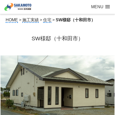
建設工事なら青森県三沢市の建設会社【有限会社 坂本興業 】
MENU
公共建築から住宅建築・土木工事・防犯カメラまで
HOME
>
施工実績
>
住宅
>
SW様邸（十和田市）
SW様邸（十和田市）