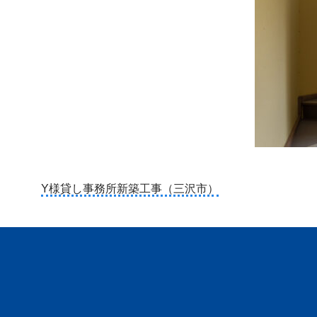
投
Y様貸し事務所新築工事（三沢市）
稿
ナ
ビ
ゲ
ー
シ
ョ