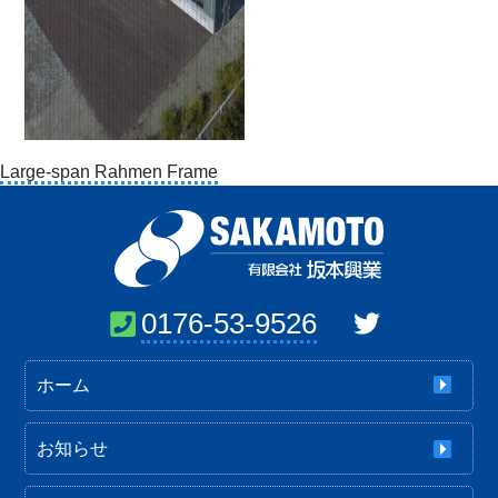
投
Large-span Rahmen Frame
稿
ナ
ビ
ゲ
ー
0176-53-9526
シ
ョ
ホーム
ン
お知らせ