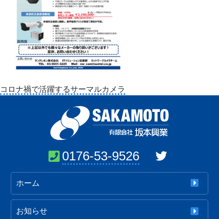
投
コロナ禍で活躍するサーマルカメラ
稿
ナ
ビ
ゲ
ー
0176-53-9526
シ
ョ
ホーム
ン
お知らせ