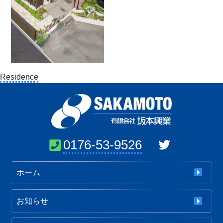
投
Residence
稿
ナ
ビ
ゲ
ー
0176-53-9526
シ
ョ
ホーム
ン
お知らせ