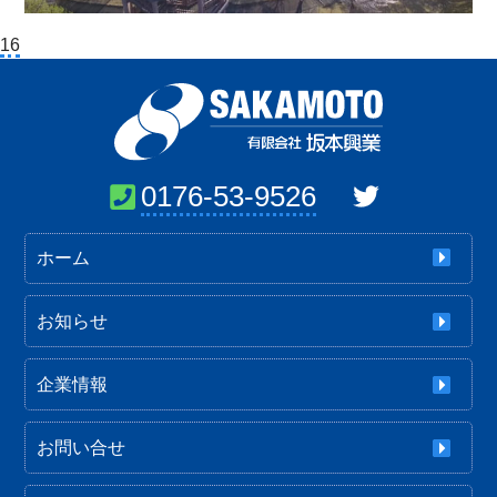
投
16
稿
ナ
ビ
ゲ
ー
0176-53-9526
シ
ョ
ホーム
ン
お知らせ
企業情報
お問い合せ