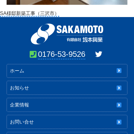
投
SA様邸新築工事（三沢市）
稿
ナ
ビ
ゲ
ー
0176-53-9526
シ
ョ
ホーム
ン
お知らせ
企業情報
お問い合せ