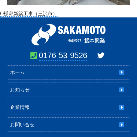
投
O様邸新築工事（三沢市）
稿
ナ
ビ
ゲ
ー
0176-53-9526
シ
ョ
ホーム
ン
お知らせ
企業情報
お問い合せ