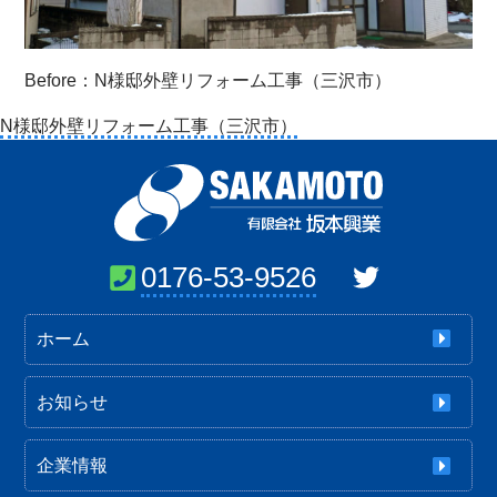
Before：N様邸外壁リフォーム工事（三沢市）
投
N様邸外壁リフォーム工事（三沢市）
稿
ナ
ビ
ゲ
ー
0176-53-9526
シ
ョ
ホーム
ン
お知らせ
企業情報