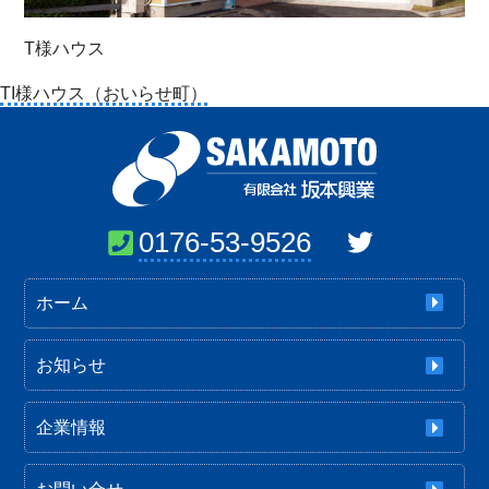
T様ハウス
投
TI様ハウス（おいらせ町）
稿
ナ
ビ
ゲ
ー
0176-53-9526
シ
ョ
ホーム
ン
お知らせ
企業情報