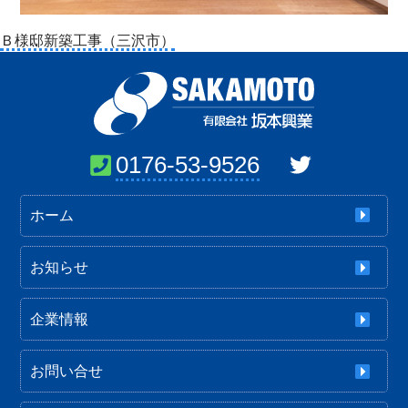
投
Ｂ様邸新築工事（三沢市）
稿
ナ
ビ
ゲ
ー
0176-53-9526
シ
ョ
ホーム
ン
お知らせ
企業情報
お問い合せ