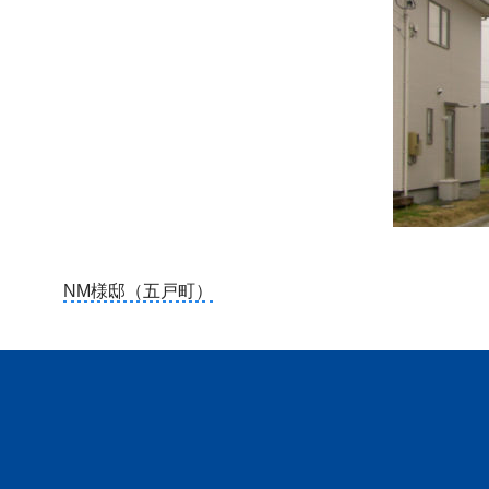
投
NM様邸（五戸町）
稿
ナ
ビ
ゲ
ー
シ
ョ