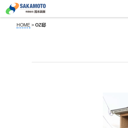
HOME
>
OZ邸