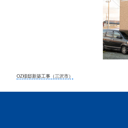
投
OZ様邸新築工事（三沢市）
稿
ナ
ビ
ゲ
ー
シ
ョ