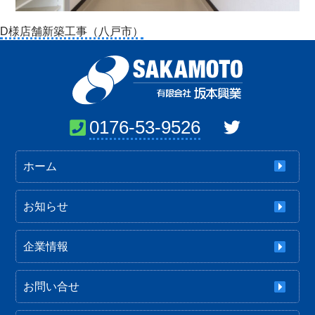
投
D様店舗新築工事（八戸市）
稿
ナ
ビ
ゲ
ー
0176-53-9526
シ
ョ
ホーム
ン
お知らせ
企業情報
お問い合せ