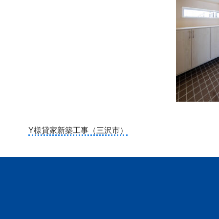
投
Y様貸家新築工事（三沢市）
稿
ナ
ビ
ゲ
ー
シ
ョ