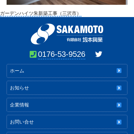
投
ガーデンハイツ朱新築工事（三沢市）
稿
ナ
ビ
ゲ
ー
0176-53-9526
シ
ョ
ホーム
ン
お知らせ
企業情報
お問い合せ