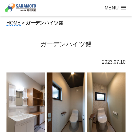
建設工事なら青森県三沢市の建設会社【有限会社 坂本興業 】
MENU
公共建築から住宅建築・土木工事・防犯カメラまで
HOME
>
ガーデンハイツ錫
ガーデンハイツ錫
2023.07.10