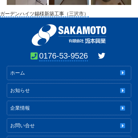
投
ガーデンハイツ錫様新築工事（三沢市）
稿
ナ
ビ
ゲ
ー
0176-53-9526
シ
ョ
ホーム
ン
お知らせ
企業情報
お問い合せ