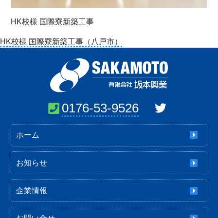
HK校様 国際寮新築工事
投
HK校様 国際寮新築工事（八戸市）
稿
ナ
ビ
ゲ
ー
0176-53-9526
シ
ョ
ホーム
ン
お知らせ
企業情報