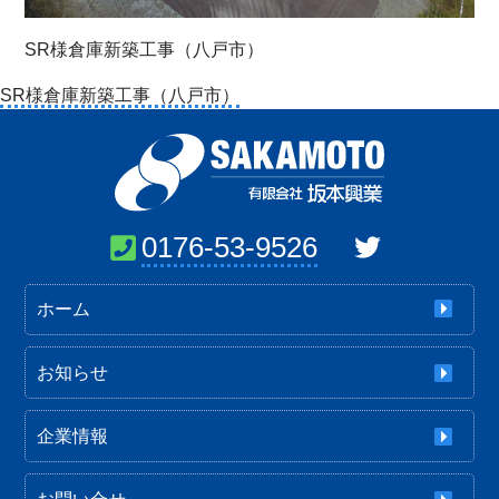
SR様倉庫新築工事（八戸市）
投
SR様倉庫新築工事（八戸市）
稿
ナ
ビ
ゲ
ー
0176-53-9526
シ
ョ
ホーム
ン
お知らせ
企業情報