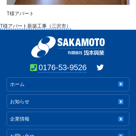
T様アパート
投
T様アパート新築工事（三沢市）
稿
ナ
ビ
ゲ
ー
0176-53-9526
シ
ョ
ホーム
ン
お知らせ
企業情報