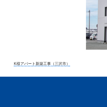
投
K様アパート新築工事（三沢市）
稿
ナ
ビ
ゲ
ー
シ
ョ