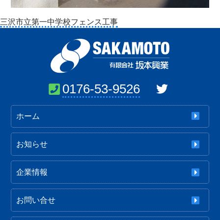
投
三沢市立第一中学校フェンス工事
稿
ナ
ビ
ゲ
ー
0176-53-9526
シ
ョ
ホーム
ン
お知らせ
企業情報
お問い合せ