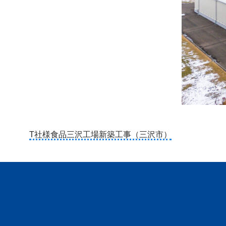
投
T社様食品三沢工場新築工事（三沢市）
稿
ナ
ビ
ゲ
ー
シ
ョ