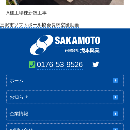
A様工場棟新築工事
投
三沢市ソフトボール協会長杯空撮動画
稿
ナ
ビ
ゲ
ー
0176-53-9526
シ
ョ
ホーム
ン
お知らせ
企業情報