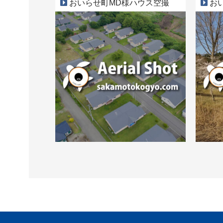
おいらせ町MD様ハウス空撮
おい