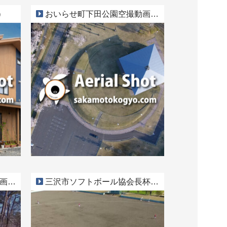
）
おいらせ町下田公園空撮動画 Part5
t6
三沢市ソフトボール協会長杯空撮動画