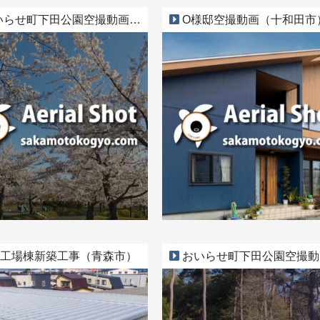
らせ町下田公園空撮動画 Part4
O様邸空撮動画（十和田市
様工場棟新築工事（青森市）
おいらせ町下田公園空撮動画 Par