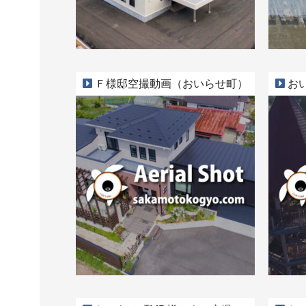
Ｆ様邸空撮動画（おいらせ町）
おい