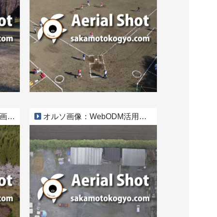
t3
オルソ画像：WebODM活用事例