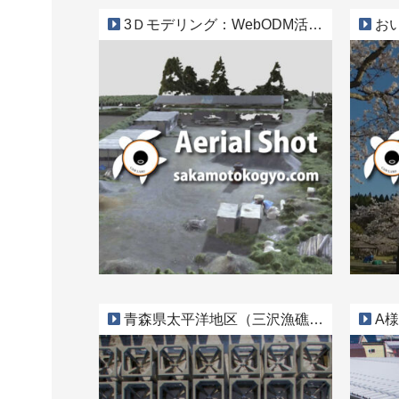
3Ｄモデリング：WebODM活用事例
おい
青森県太平洋地区（三沢漁礁工区）水産環境整備工事
A